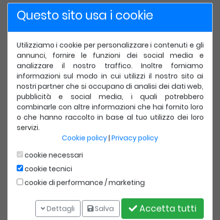
284,00 €
Questo sito usa i cookie
299,00 €
IVA incl.
Utilizziamo i cookie per personalizzare i contenuti e gli
annunci, fornire le funzioni dei social media e
Compra Ora
Dettagli
analizzare il nostro traffico. Inoltre forniamo
informazioni sul modo in cui utilizzi il nostro sito ai
nostri partner che si occupano di analisi dei dati web,
New
-5%
pubblicità e social media, i quali potrebbero
combinarle con altre informazioni che hai fornito loro
o che hanno raccolto in base al tuo utilizzo dei loro
servizi.
Cookie policy
|
Privacy policy
cookie necessari
cookie tecnici
EDRA
cookie di performance / marketing
Imaging Mammella
Imaging della Mammella ( Quarta Edizione )
Accetta tutti
Dettagli
Salva
Disponibile