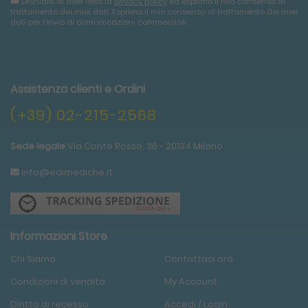
Dichiaro di aver letto la
privacy policy
ed esprimo il mio consenso al
trattamento dei miei dati. Esprimo il mio consenso al trattamento dei miei
dati per l'invio di comunicazioni commerciali.
Assistenza clienti e Ordini
(+39) 02-215-2568
Sede legale
Via Conte Rosso, 36 - 20134 Milano
info@edimediche.it
Informazioni Store
Chi Siamo
Contattaci ora
Condizioni
di
vendita
My Account
Diritto di recesso
Accedi / Login