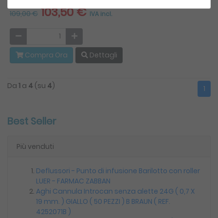
103,50 €
109,00 €
IVA incl.
Compra Ora
Dettagli
Da
1
a
4
(su
4
)
1
Best Seller
Più venduti
Deflussori - Punto di infusione Barilotto con roller
LUER - FARMAC ZABBAN
Aghi Cannula Introcan senza alette 24G ( 0,7 X
19 mm. ) GIALLO ( 50 PEZZI ) B BRAUN ( REF.
4252071B )