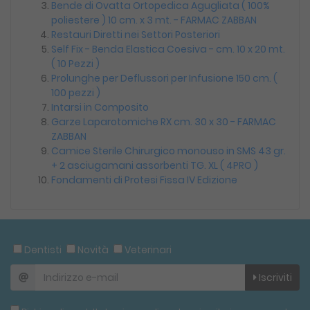
Bende di Ovatta Ortopedica Agugliata ( 100%
poliestere ) 10 cm. x 3 mt. - FARMAC ZABBAN
Restauri Diretti nei Settori Posteriori
Self Fix - Benda Elastica Coesiva - cm. 10 x 20 mt.
( 10 Pezzi )
Prolunghe per Deflussori per Infusione 150 cm. (
100 pezzi )
Intarsi in Composito
Garze Laparotomiche RX cm. 30 x 30 - FARMAC
ZABBAN
Camice Sterile Chirurgico monouso in SMS 43 gr.
+ 2 asciugamani assorbenti TG. XL ( 4PRO )
Fondamenti di Protesi Fissa IV Edizione
Dentisti
Novità
Veterinari
Iscriviti