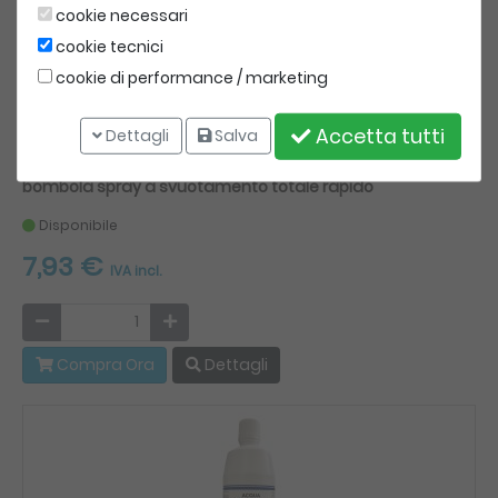
cookie necessari
cookie tecnici
cookie di performance / marketing
Accetta tutti
SprayOneShot
Dettagli
Salva
Spray Medical - Germicida Disinfettante ( 150 ml. ) -
bombola spray a svuotamento totale rapido
Disponibile
7,93 €
IVA incl.
Compra Ora
Dettagli