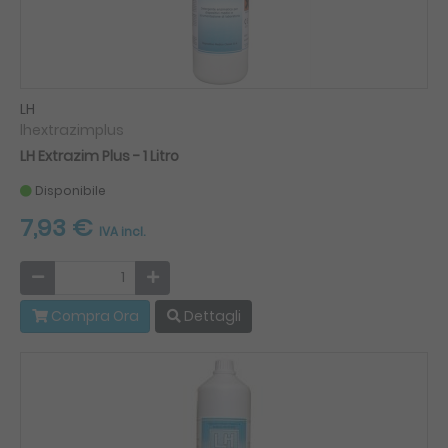
LH
lhextrazimplus
LH Extrazim Plus - 1 Litro
Disponibile
7,93 €
IVA incl.
Compra Ora
Dettagli