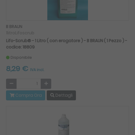
B BRAUN
1litroLifoscrub
Lifo-Scrub® - 1 Litro ( con erogatore ) - B BRAUN ( 1 Pezzo ) -
codice: 18809
Disponibile
8,29 €
IVA incl.
Compra Ora
Dettagli