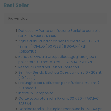
Best Seller
Più venduti
Deflussori - Punto di infusione Barilotto con roller
LUER - FARMAC ZABBAN
Aghi Cannula Introcan senza alette 24G ( 0,7 X
19 mm. ) GIALLO ( 50 PEZZI ) B BRAUN ( REF.
4252071B )
Bende di Ovatta Ortopedica Agugliata ( 100%
poliestere ) 10 cm. x 3 mt. - FARMAC ZABBAN
Restauri Diretti nei Settori Posteriori
Self Fix - Benda Elastica Coesiva - cm. 10 x 20 mt.
( 10 Pezzi )
Prolunghe per Deflussori per Infusione 150 cm. (
100 pezzi )
Intarsi in Composito
Garze Laparotomiche RX cm. 30 x 30 - FARMAC
ZABBAN
Camice Sterile Chirurgico monouso in SMS 43 gr.