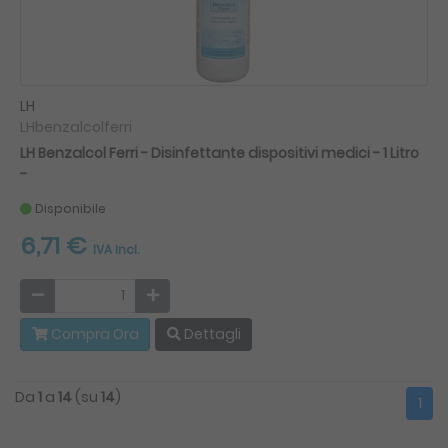
LH
LHbenzalcolferri
LH Benzalcol Ferri - Disinfettante dispositivi medici - 1 Litro
-
Disponibile
6,71 €
IVA incl.
Compra Ora
Dettagli
Da
1
a
14
(su
14
)
1