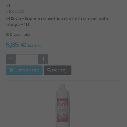
LH
LHsoap1Lt
LH Soap - Sapone antisettico disinfettante per cute
integra - 1 Lt.
Disponibile
5,85 €
IVA incl.
Compra Ora
Dettagli