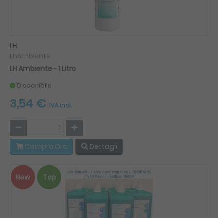
LH
LhAmbiente
LH Ambiente - 1 Litro
Disponibile
3,54 €
IVA incl.
Compra Ora
Dettagli
New
Top