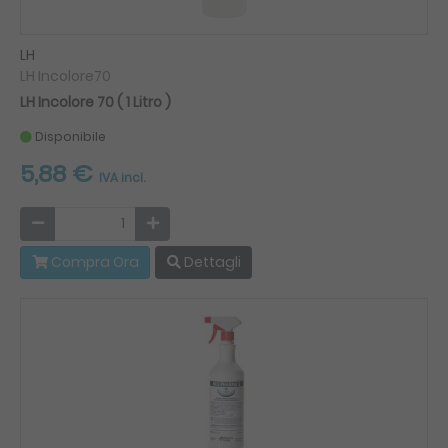
LH
LH Incolore70
LH Incolore 70 ( 1 Litro )
Disponibile
5,88 €
IVA incl.
Compra Ora
Dettagli