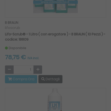
B BRAUN
lifoscrub
Lifo-Scrub® - 1 Litro ( con erogatore ) - B BRAUN ( 10 Pezzi ) -
codice: 18809
Disponibile
78,75 €
IVA incl.
Compra Ora
Dettagli