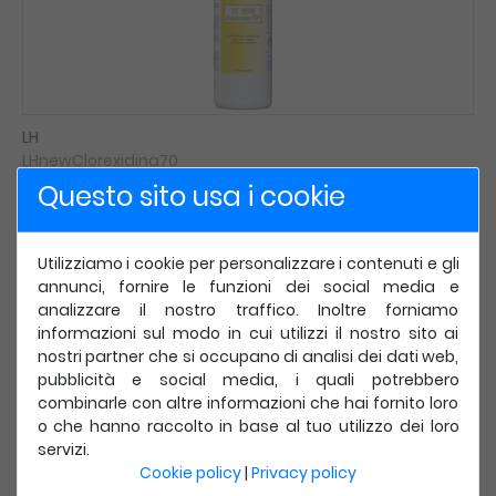
LH
LHnewClorexidina70
Questo sito usa i cookie
LH New Clorexidina 70 - 1 Lt. - LH
Disponibile
6,71 €
Utilizziamo i cookie per personalizzare i contenuti e gli
IVA incl.
annunci, fornire le funzioni dei social media e
analizzare il nostro traffico. Inoltre forniamo
informazioni sul modo in cui utilizzi il nostro sito ai
nostri partner che si occupano di analisi dei dati web,
Compra Ora
Dettagli
pubblicità e social media, i quali potrebbero
combinarle con altre informazioni che hai fornito loro
o che hanno raccolto in base al tuo utilizzo dei loro
Top
servizi.
Cookie policy
|
Privacy policy