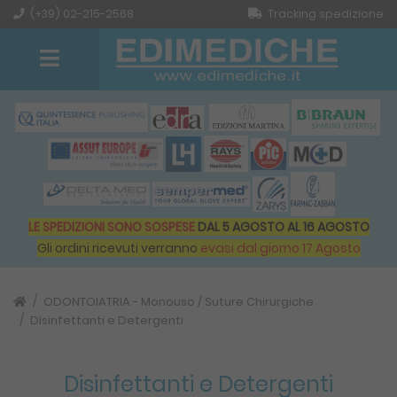
(+39) 02-215-2568
Tracking spedizione
LE SPEDIZIONI SONO SOSPESE
DAL 5 AGOSTO AL 16 AGOSTO
Gli ordini ricevuti verranno
evasi dal giorno 17 Agosto
ODONTOIATRIA - Monouso / Suture Chirurgiche
Disinfettanti e Detergenti
Disinfettanti e Detergenti