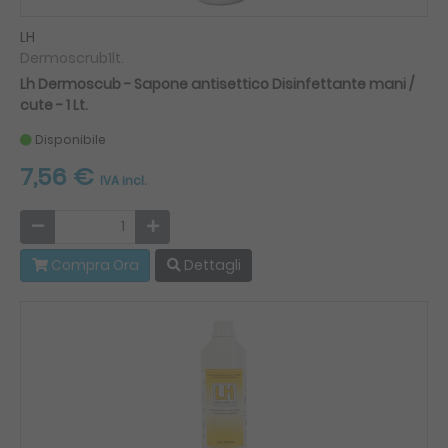
LH
Dermoscrub1lt.
Lh Dermoscub - Sapone antisettico Disinfettante mani /
cute - 1 Lt.
Disponibile
7,56 €
IVA incl.
Compra Ora
Dettagli