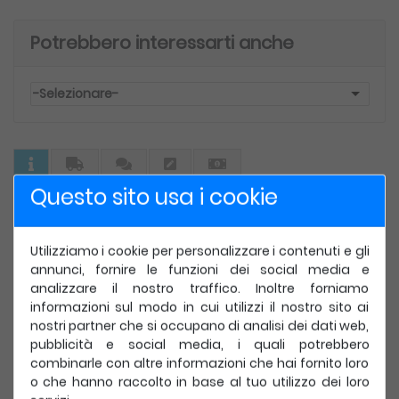
Potrebbero interessarti anche
-Selezionare-
Questo sito usa i cookie
Suture Chirurgiche B BRAUN -
ELASYN ( PTFE ) - ( EP 2 ) 3/0
AGO TRIANGOLARE 3/8 - 19 mm. ( 1069809 )
Utilizziamo i cookie per personalizzare i contenuti e gli
PTFE Monofilamento ad elasticita' bilanciata e
annunci, fornire le funzioni dei social media e
porosita' ridotta. Sutura monofilamento, soffice e
analizzare il nostro traffico. Inoltre forniamo
maneggevole. Bassa memoria di confezionamento.
informazioni sul modo in cui utilizzi il nostro sito ai
Aghi EASYSLIDE.
nostri partner che si occupano di analisi dei dati web,
pubblicità e social media, i quali potrebbero
Struttura:
monofilamento
combinarle con altre informazioni che hai fornito loro
Materiale:
politetrafluoroetilene
o che hanno raccolto in base al tuo utilizzo dei loro
Rivestimento:
nessuno