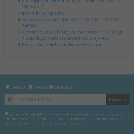
Prolunghe per Deflussori per Infusione 150 cm. (
100 pezzi )
Intarsi in Composito
Garze Laparotomiche RX cm. 30 x 30 - FARMAC
ZABBAN
Camice Sterile Chirurgico monouso in SMS 43 gr.
+ 2 asciugamani assorbenti TG. XL ( 4PRO )
Fondamenti di Protesi Fissa IV Edizione
Dentisti
Novità
Veterinari
Iscriviti
Dichiaro di aver letto la
privacy policy
ed esprimo il mio consenso al
trattamento dei miei dati. Esprimo il mio consenso al trattamento dei miei
dati per l'invio di comunicazioni commerciali.