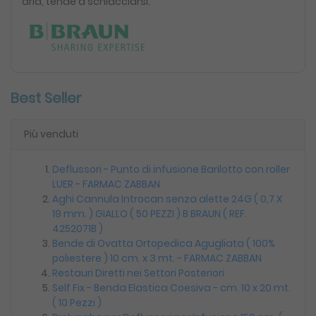
aria, tende a schiacciarsi.
Best Seller
Più venduti
Deflussori - Punto di infusione Barilotto con roller
LUER - FARMAC ZABBAN
Aghi Cannula Introcan senza alette 24G ( 0,7 X
19 mm. ) GIALLO ( 50 PEZZI ) B BRAUN ( REF.
4252071B )
Bende di Ovatta Ortopedica Agugliata ( 100%
poliestere ) 10 cm. x 3 mt. - FARMAC ZABBAN
Restauri Diretti nei Settori Posteriori
Self Fix - Benda Elastica Coesiva - cm. 10 x 20 mt.
( 10 Pezzi )