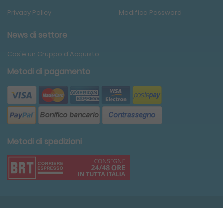
Privacy Policy
Modifica Password
News di settore
Cos'è un Gruppo d'Acquisto
Metodi di pagamento
Metodi di spedizioni
Condividi
Copyright ©2020 Edimediche S.r.l. P.IVA: 11774700154.