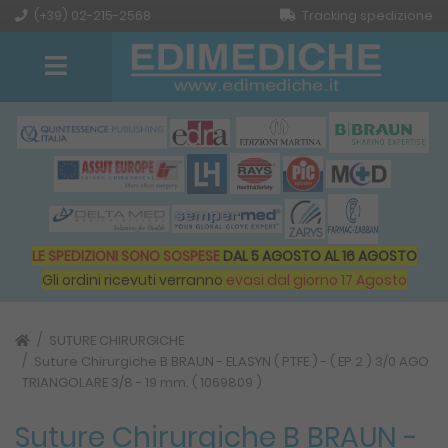
(+39) 02-215-2568
Tracking spedizione
LE SPEDIZIONI SONO SOSPESE
DAL 5 AGOSTO AL 16 AGOSTO
Gli ordini ricevuti verranno
evasi dal giorno 17 Agosto
SUTURE CHIRURGICHE
Suture Chirurgiche B BRAUN - ELASYN ( PTFE ) - ( EP 2 ) 3/0 AGO
TRIANGOLARE 3/8 - 19 mm. ( 1069809 )
Suture Chirurgiche B BRAUN -