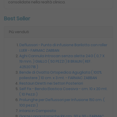
consolidate nella realtà clinica.
Best Seller
Più venduti
Deflussori - Punto di infusione Barilotto con roller
LUER - FARMAC ZABBAN
Aghi Cannula Introcan senza alette 24G ( 0,7 X
19 mm. ) GIALLO ( 50 PEZZI ) B BRAUN ( REF.
4252071B )
Bende di Ovatta Ortopedica Agugliata ( 100%
poliestere ) 10 cm. x 3 mt. - FARMAC ZABBAN
Restauri Diretti nei Settori Posteriori
Self Fix - Benda Elastica Coesiva - cm. 10 x 20 mt.
( 10 Pezzi )
Prolunghe per Deflussori per Infusione 150 cm. (
100 pezzi )
Intarsi in Composito
Garze Laparotomiche RX cm. 30 x 30 - FARMAC