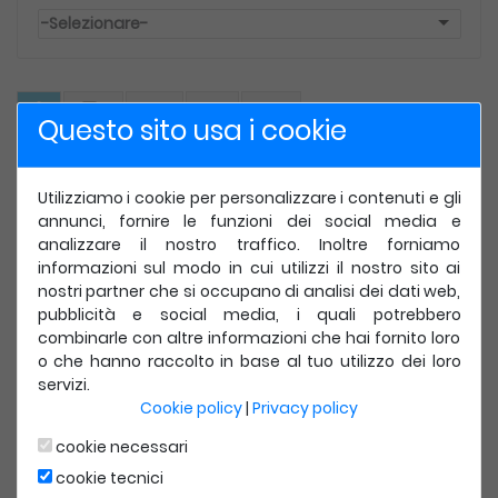
-Selezionare-
Questo sito usa i cookie
Autori:
Michele Cassetta - Vincenzo Ippolito -
Anno:
Giugno 2025 -
Pagine:
320
+
video con QRCODE
relativi
Utilizziamo i cookie per personalizzare i contenuti e gli
alle procedure descritte
annunci, fornire le funzioni dei social media e
analizzare il nostro traffico. Inoltre forniamo
Questo manuale si rivela uno strumento essenziale
informazioni sul modo in cui utilizzi il nostro sito ai
per ogni professionista che aspiri a diventare un
nostri partner che si occupano di analisi dei dati web,
“Odontoiatra Estetico”, capace di integrare le
terapie
pubblicità e social media, i quali potrebbero
odontoiatriche con quelle estetiche
, seguendo un
combinarle con altre informazioni che hai fornito loro
approccio olistico alla bellezza del sorriso e all’armonia
o che hanno raccolto in base al tuo utilizzo dei loro
del volto.
servizi.
Al suo interno il lettore troverà una panoramica
Cookie policy
|
Privacy policy
dettagliata dei trattamenti possibili, dalle tecniche di
iniezione di filler e tossina botulinica, a quelli con
cookie necessari
biorivitalizzanti e fili di trazione.
cookie tecnici