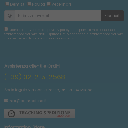
Dentisti
Novità
Veterinari
Iscriviti
Dichiaro di aver letto la
privacy policy
ed esprimo il mio consenso al
trattamento dei miei dati. Esprimo il mio consenso al trattamento dei miei
dati per l'invio di comunicazioni commerciali.
Assistenza clienti e Ordini
(+39) 02-215-2568
Sede legale
Via Conte Rosso, 36 - 20134 Milano
info@edimediche.it
Informazioni Store