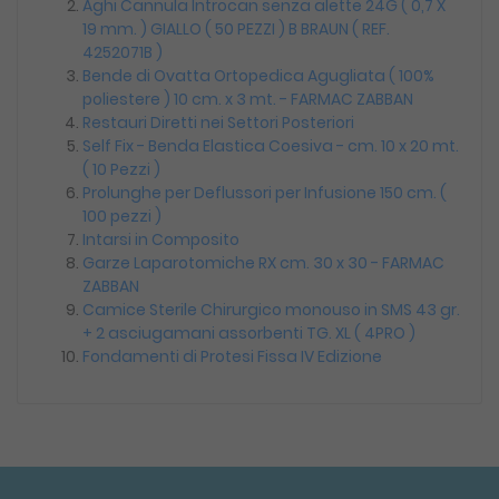
Aghi Cannula Introcan senza alette 24G ( 0,7 X
19 mm. ) GIALLO ( 50 PEZZI ) B BRAUN ( REF.
4252071B )
Bende di Ovatta Ortopedica Agugliata ( 100%
poliestere ) 10 cm. x 3 mt. - FARMAC ZABBAN
Restauri Diretti nei Settori Posteriori
Self Fix - Benda Elastica Coesiva - cm. 10 x 20 mt.
( 10 Pezzi )
Prolunghe per Deflussori per Infusione 150 cm. (
100 pezzi )
Intarsi in Composito
Garze Laparotomiche RX cm. 30 x 30 - FARMAC
ZABBAN
Camice Sterile Chirurgico monouso in SMS 43 gr.
+ 2 asciugamani assorbenti TG. XL ( 4PRO )
Fondamenti di Protesi Fissa IV Edizione