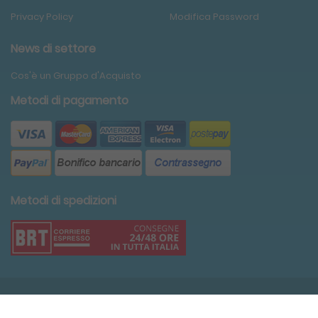
Privacy Policy
Modifica Password
News di settore
Cos'è un Gruppo d'Acquisto
Metodi di pagamento
Metodi di spedizioni
Condividi
Copyright ©2020 Edimediche S.r.l. P.IVA: 11774700154.