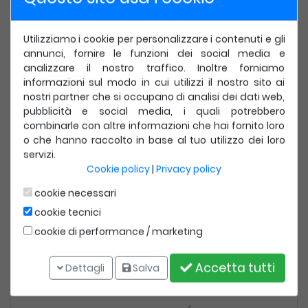
offrendo un approccio completo e aggiornato alla
terapia con allineatori.
Utilizziamo i cookie per personalizzare i contenuti e gli
annunci, fornire le funzioni dei social media e
INDICE:
analizzare il nostro traffico. Inoltre forniamo
informazioni sul modo in cui utilizzi il nostro sito ai
CAPITOLO PRIMO: EXCURSUS STORICO DELL’ORTODONZIA
nostri partner che si occupano di analisi dei dati web,
CAPITOLO SECONDO: STORIA DEGLI ALLINEATORI DENTALI
pubblicità e social media, i quali potrebbero
CAPITOLO TERZO: ALLINEATORI DENTALI IN COMMERCIO
combinarle con altre informazioni che hai fornito loro
o che hanno raccolto in base al tuo utilizzo dei loro
CAPITOLO QUARTO: BELLEZZA FACCIALE
servizi.
CAPITOLO QUINTO: ESTETICA DENTALE
Cookie policy
|
Privacy policy
CAPITOLO SESTO: PRIMA VISITA
cookie necessari
CAPITOLO SETTIMO: PRESA IMPRONTE ORTODONTICHE
cookie tecnici
CAPITOLO OTTAVO: LA FOTOGRAFIA ORTODONTICA
cookie di performance / marketing
CAPITOLO NONO: LO STUDIO DEL CASO
CAPITOLO DECIMO: PROPRIETÀ MECCANICHE DEI MATERIALI
Accetta tutti
Dettagli
Salva
TERMOPLASTICI
CAPITOLO UNDICESIMO: ATTACHMENT