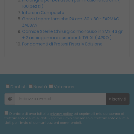
Prolunghe per Deflussori per Infusione 150 cm. (
100 pezzi )
Intarsi in Composito
Garze Laparotomiche RX cm. 30 x 30 - FARMAC
ZABBAN
Camice Sterile Chirurgico monouso in SMS 43 gr.
+ 2 asciugamani assorbenti TG. XL ( 4PRO )
Fondamenti di Protesi Fissa IV Edizione
Dentisti
Novità
Veterinari
Iscriviti
Dichiaro di aver letto la
privacy policy
ed esprimo il mio consenso al
trattamento dei miei dati. Esprimo il mio consenso al trattamento dei miei
dati per l'invio di comunicazioni commerciali.