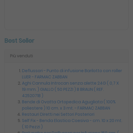
Best Seller
Più venduti
Deflussori - Punto di infusione Barilotto con roller
LUER - FARMAC ZABBAN
Aghi Cannula Introcan senza alette 24G ( 0,7 X
19 mm. ) GIALLO ( 50 PEZZI ) B BRAUN ( REF.
4252071B )
Bende di Ovatta Ortopedica Agugliata ( 100%
poliestere ) 10 cm. x 3 mt. - FARMAC ZABBAN
Restauri Diretti nei Settori Posteriori
Self Fix - Benda Elastica Coesiva - cm. 10 x 20 mt.
( 10 Pezzi )